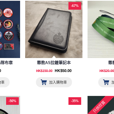
-67%
小隊布章
懲教A5拉鏈筆記本
懲
HK$50.00
0
HK$150.00
HK$20.00
物車
加入購物車
-50%
-35%
只供欣賞