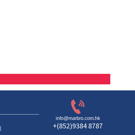
info@marbro.com.hk
+(852)9384 8787
則