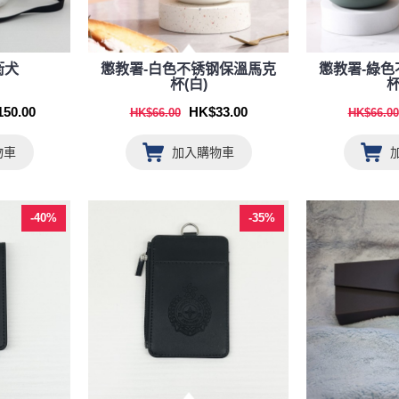
衛犬
懲教署-白色不锈钢保溫馬克
懲教署-綠
杯(白)
杯
50.00
HK$33.00
HK$66.00
HK$66.00
物車
加入購物車
-40%
-35%