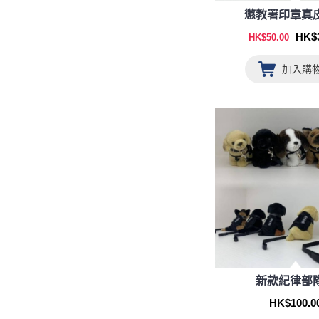
懲教署印章真
HK$3
HK$50.00
加入購
新款紀律部
HK$100.0