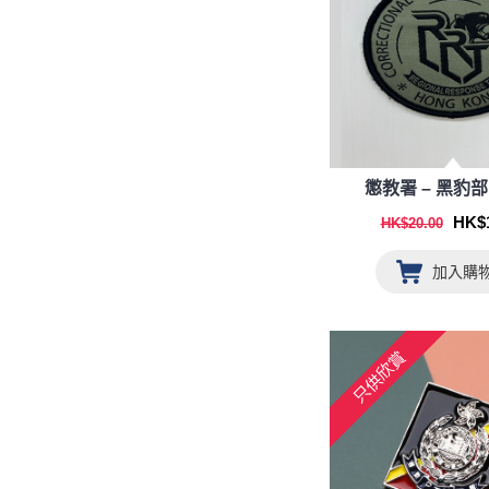
懲教署 – 黑豹
HK$1
HK$20.00
加入購
只供欣賞