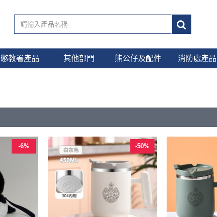
懲教署產品
其他部門
熊公仔及配件
消防處產品
-6%
-50%