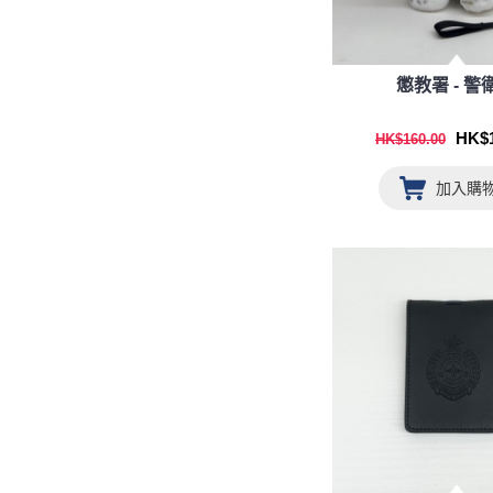
懲教署 - 警
HK$1
HK$160.00
加入購