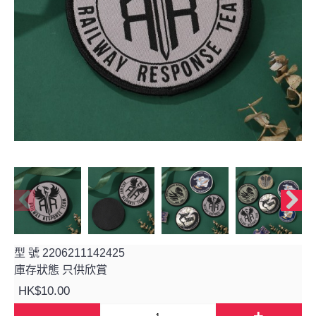
型 號
2206211142425
庫存狀態
只供欣賞
HK$10.00
-
+