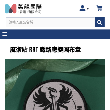
魔術貼 RRT 鐵路應變圓布章