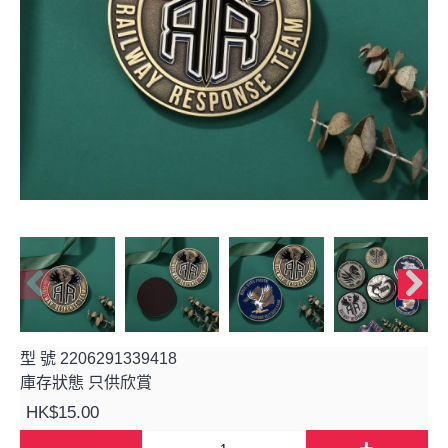
型 號
2206291339418
庫存狀態
只供欣賞
HK$15.00
-
+