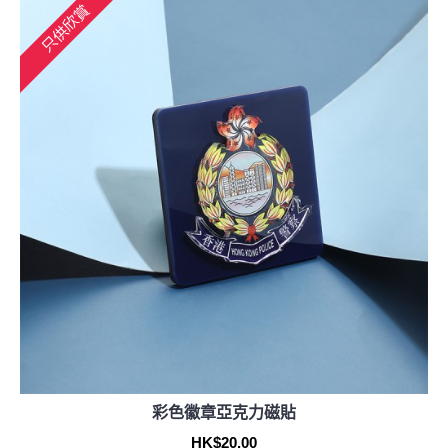
只供欣賞
彩色徽章亞克力磁貼
HK$20.00