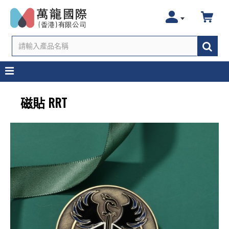
磁貼 RRT