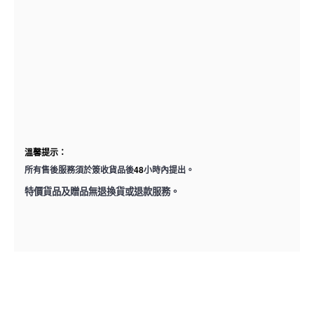
溫馨提示：
48
所有售後服務須於簽收貨品後
小時內提出。
特價貨品及贈品無退換貨或退款服務。
型 號
2207181025268