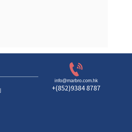
info@marbro.com.hk
+(852)9384 8787
則