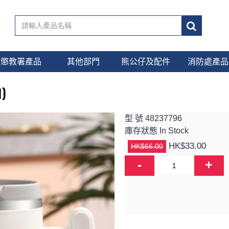
懲教署產品
其他部門
熊公仔及配件
消防處產品
)
型 號
48237796
庫存狀態
In Stock
HK$33.00
HK$66.00
-
+