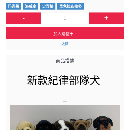
玛连莱
洛威拿
史宾格
黑色拉布拉多
-
+
加入購物車
收藏
商品描述
新款紀律部隊犬