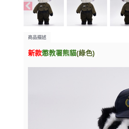
商品描述
新款
懲
教署熊貓
(綠色)