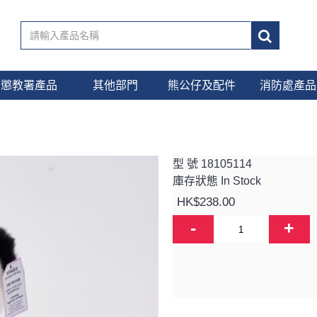
懲教署產品
其他部門
熊公仔及配件
消防處產品
型 號
18105114
庫存狀態
In Stock
HK$238.00
-
+