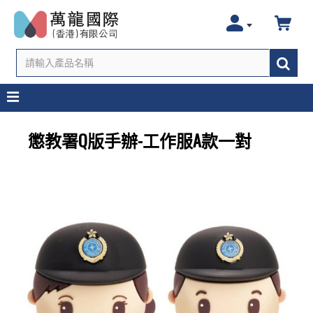
懲教署Q版手辦-工作服A款一對