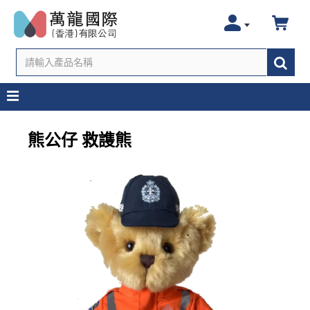
熊公仔 救謢熊