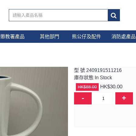
懲教署產品
其他部門
熊公仔及配件
消防處產品
型 號
2409191511216
庫存狀態
In Stock
HK$30.00
HK$88.00
-
+