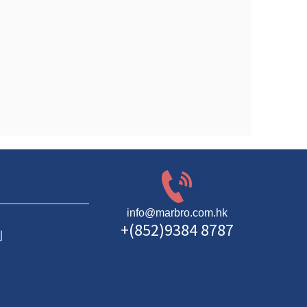
info@marbro.com.hk
+(852)9384 8787
則