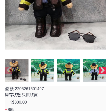
型 號
2205261501497
庫存狀態
只供欣賞
HK$380.00
裇衫