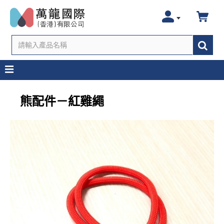
熊配件－紅雞繩