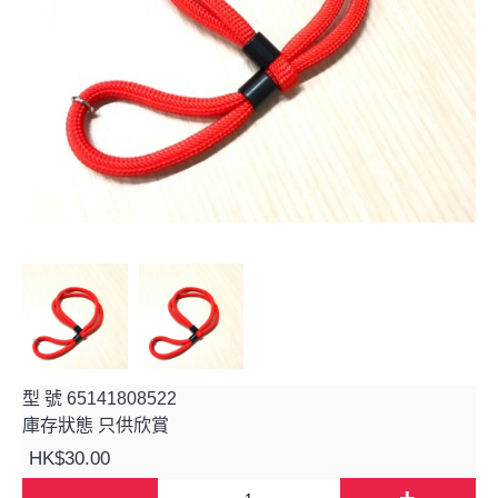
型 號
65141808522
庫存狀態
只供欣賞
HK$30.00
-
+