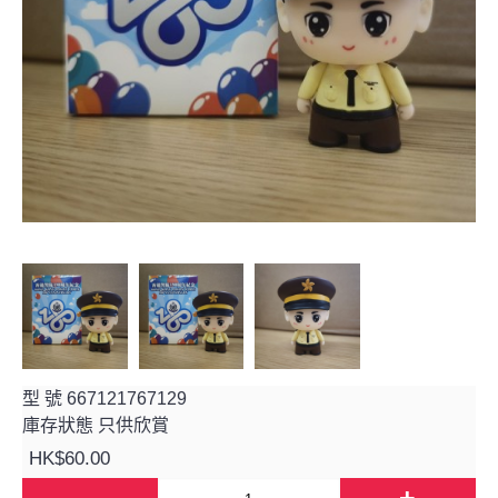
型 號
667121767129
庫存狀態
只供欣賞
HK$60.00
-
+