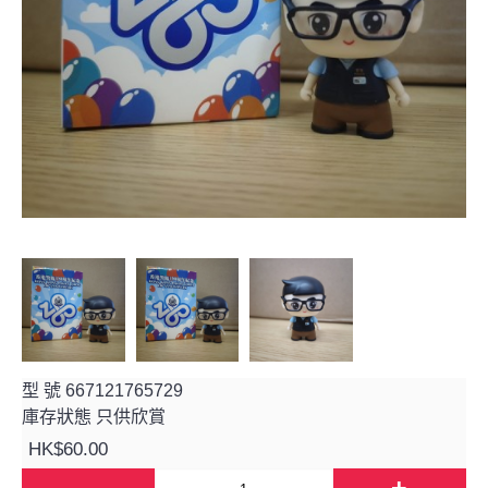
型 號
667121765729
庫存狀態
只供欣賞
HK$60.00
-
+