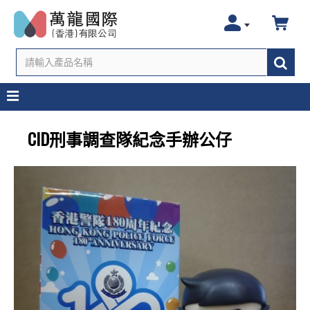
CID刑事調查隊紀念手辦公仔