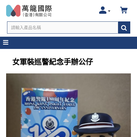
女軍裝巡警紀念手辦公仔