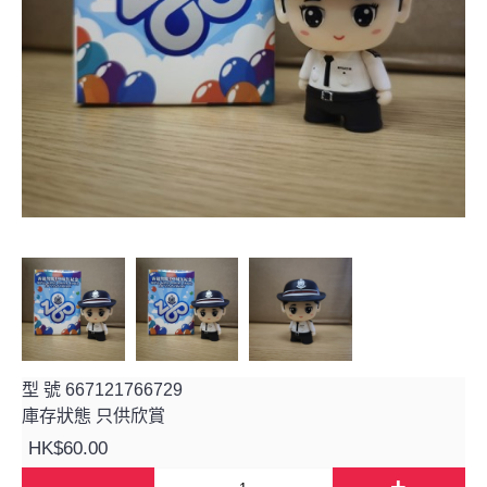
型 號
667121766729
庫存狀態
只供欣賞
HK$60.00
-
+