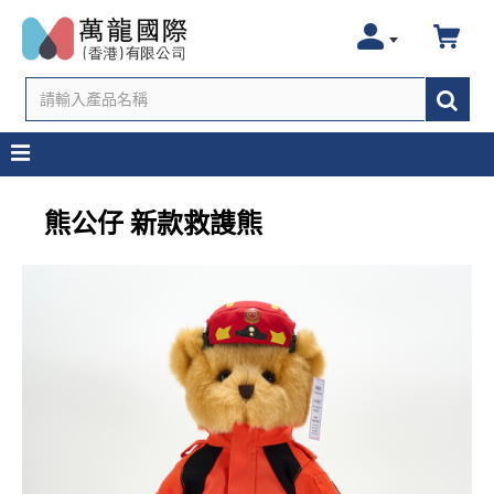
熊公仔 新款救謢熊