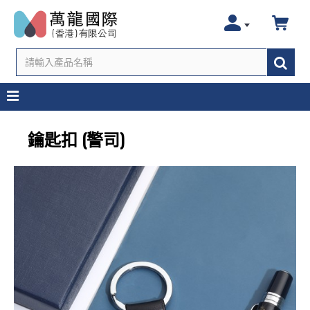
鑰匙扣 (警司)