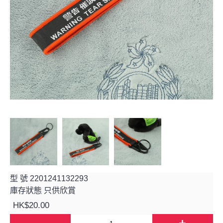
型 號
2201241132293
庫存狀態
只供欣賞
HK$20.00
-
+