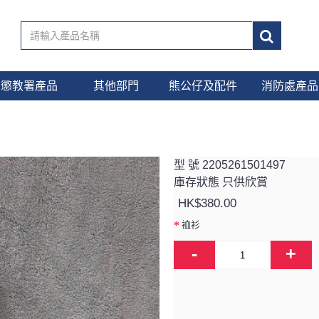
懲教署產品
其他部門
熊公仔及配件
消防處產品
型 號
2205261501497
庫存狀態
只供欣賞
HK$380.00
裇衫
-
+