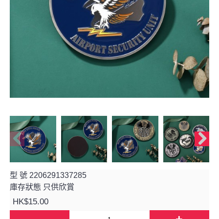
型 號
2206291337285
庫存狀態
只供欣賞
HK$15.00
-
+