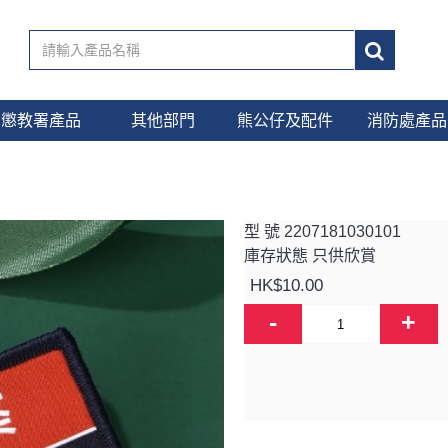
懲教署產品
其他部門
熊公仔及配件
消防處產品
型 號
2207181030101
庫存狀態
只供欣賞
HK$10.00
-
+