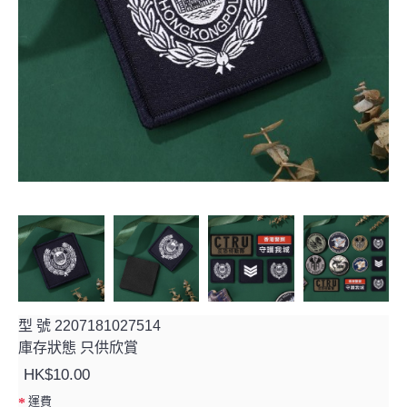
型 號
2207181027514
庫存狀態
只供欣賞
HK$10.00
運費