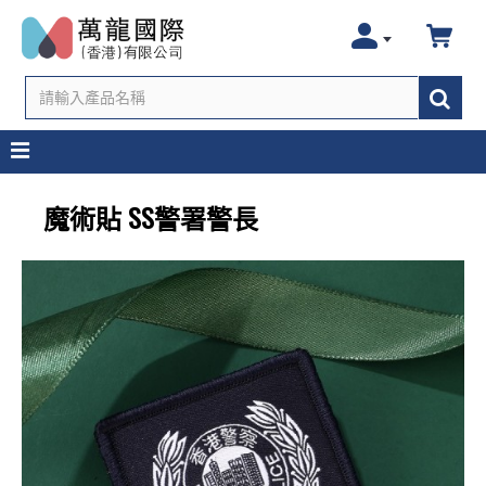
魔術貼 SS警署警長