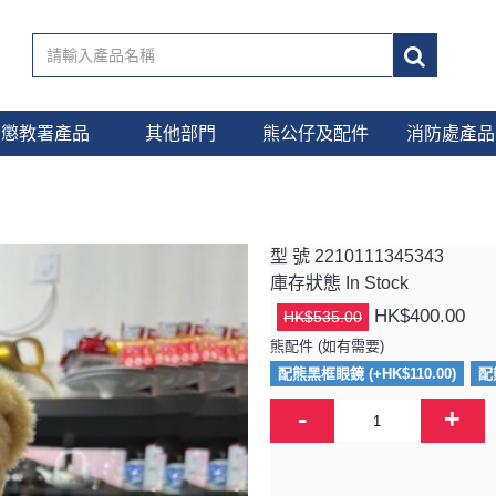
懲教署產品
其他部門
熊公仔及配件
消防處產品
型 號
2210111345343
庫存狀態
In Stock
HK$400.00
HK$535.00
熊配件 (如有需要)
配熊黑框眼鏡 (+HK$110.00)
配
-
+