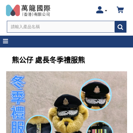
熊公仔 處長冬季禮服熊