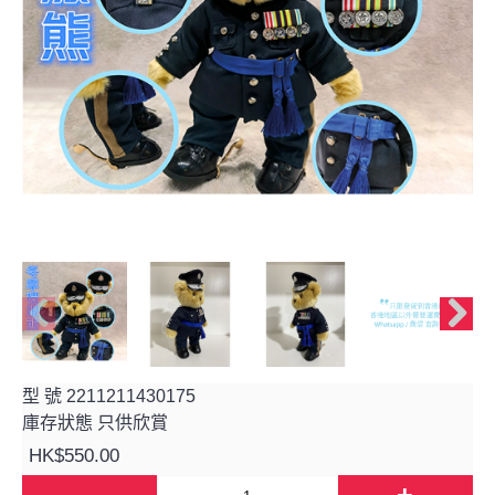
型 號
2211211430175
庫存狀態
只供欣賞
HK$550.00
-
+