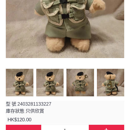
型 號
2403281133227
庫存狀態
只供欣賞
HK$120.00
-
+