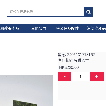
懲教署產品
其他部門
熊公仔及配件
消防處產品
型 號
2406131718162
庫存狀態
只供欣賞
HK$220.00
-
+