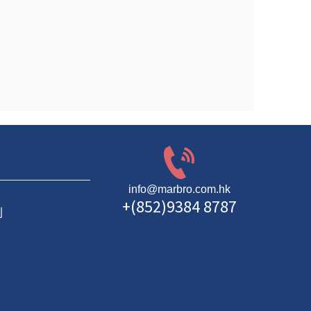
info@marbro.com.hk
+(852)9384 8787
則