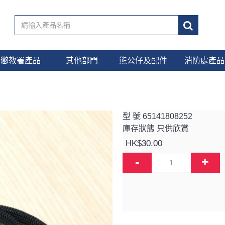
懲教署產品
其他部門
熊公仔及配件
消防處產品
型 號
65141808252
庫存狀態
只供欣賞
HK$30.00
-
+