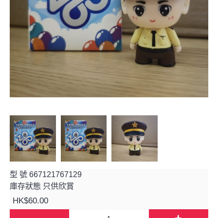
型 號
667121767129
庫存狀態
只供欣賞
HK$60.00
-
+