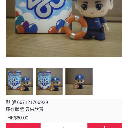
型 號
667121766929
庫存狀態
只供欣賞
HK$60.00
-
+