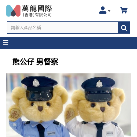
熊公仔 男督察