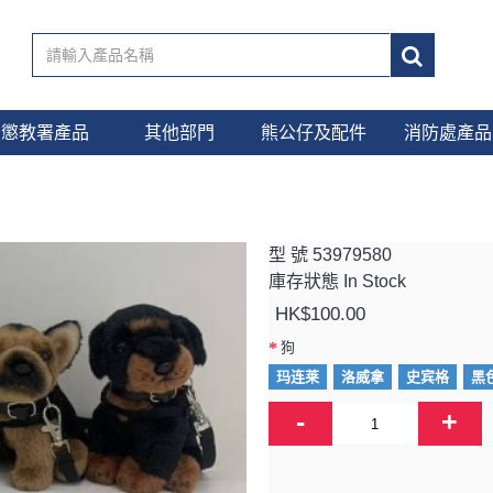
懲教署產品
其他部門
熊公仔及配件
消防處產品
型 號
53979580
庫存狀態
In Stock
HK$100.00
狗
玛连莱
洛威拿
史宾格
黑
-
+