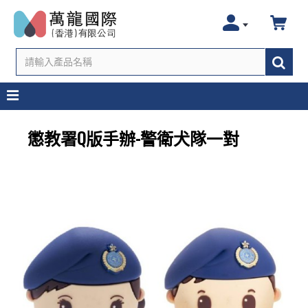
懲教署Q版手辦-警衛犬隊一對