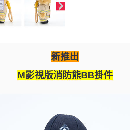
新推出
M影視版
消防熊BB掛件