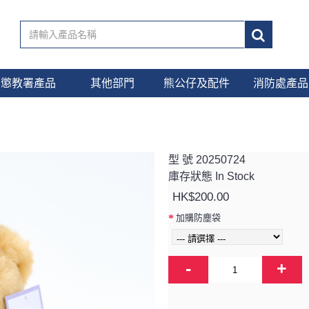
懲教署產品
其他部門
熊公仔及配件
消防處產品
型 號
20250724
庫存狀態
In Stock
HK$200.00
加購防塵袋
-
+