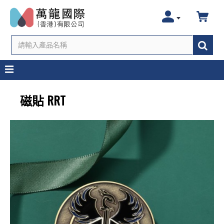
磁貼 RRT