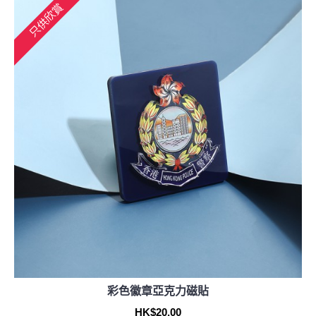
只供欣賞
彩色徽章亞克力磁貼
HK$20.00