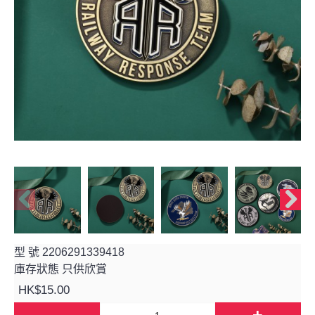
型 號
2206291339418
庫存狀態
只供欣賞
HK$15.00
-
+