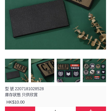
型 號
2207181028528
庫存狀態
只供欣賞
HK$10.00
-
+