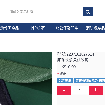
懲教署產品
其他部門
熊公仔及配件
消防處產品
型 號
2207181027514
庫存狀態
只供欣賞
HK$10.00
運費
只寄香港
寄香港地區 以外 到
-
+