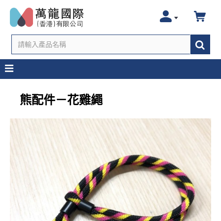
熊配件－花雞繩