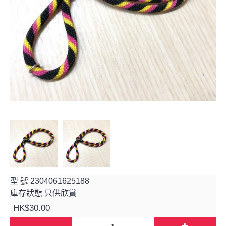
型 號
2304061625188
庫存狀態
只供欣賞
HK$30.00
-
+