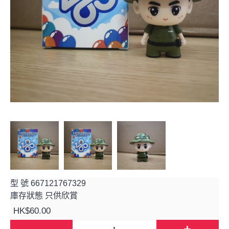
型 號
667121767329
庫存狀態
只供欣賞
HK$60.00
-
+