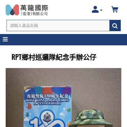
RPT鄉村巡邏隊紀念手辦公仔