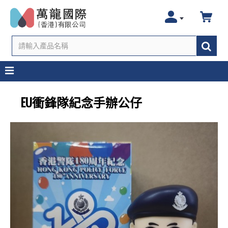
EU衝鋒隊紀念手辦公仔