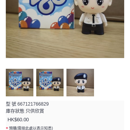
型 號
667121766829
庫存狀態
只供欣賞
HK$60.00
預購(需按此處以表示知悉)