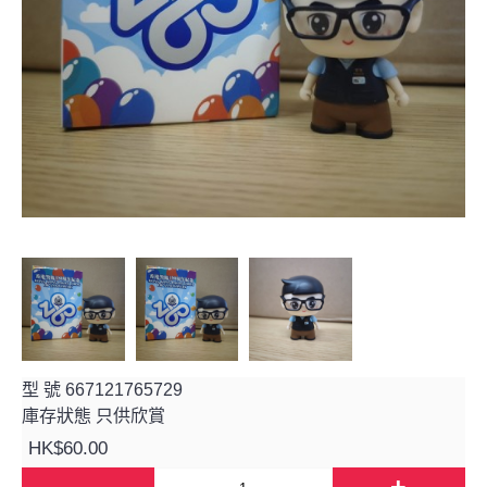
型 號
667121765729
庫存狀態
只供欣賞
HK$60.00
-
+