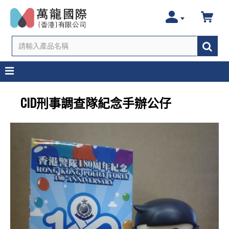
CID刑事調查隊紀念手辦公仔