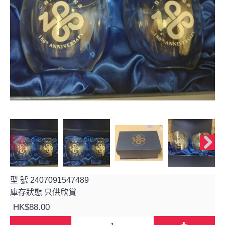
型 號
2407091547489
庫存狀態
只供欣賞
HK$88.00
-
+