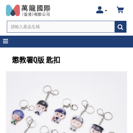
懲教署Q版 匙扣