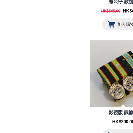
熊公仔 救
HK$4
HK$545.00
加入購
影視版 熊
HK$200.0