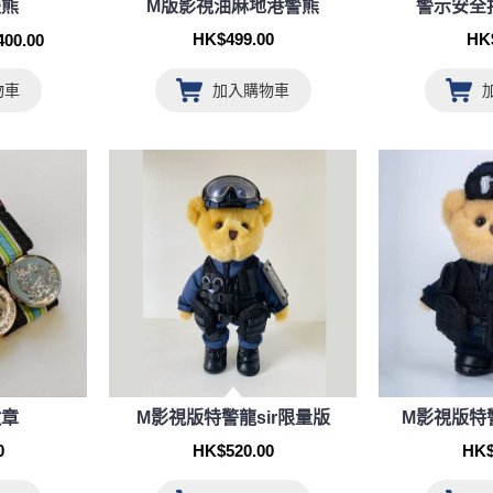
謢熊
M版影視油麻地港警熊
警示安全扣
00.00
HK$499.00
HK
物車
加入購物車
徽章
M影視版特警龍sir限量版
M影視版特警
0
HK$520.00
HK$