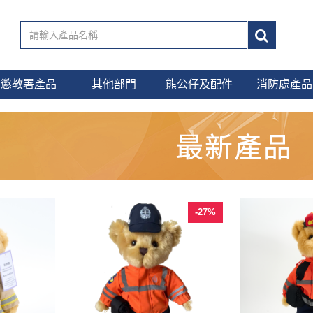
懲教署產品
其他部門
熊公仔及配件
消防處產品
-27%