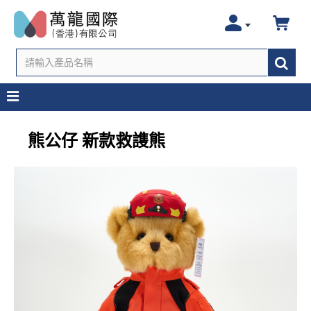
熊公仔 新款救謢熊