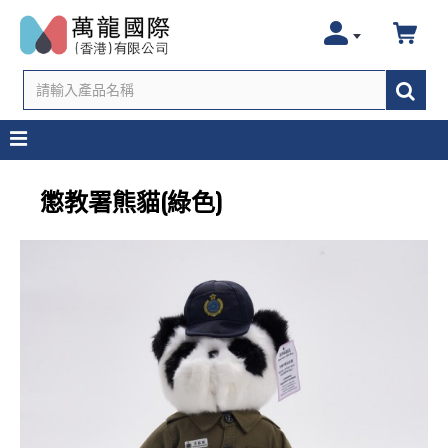
懲教署熊貓(綠色)